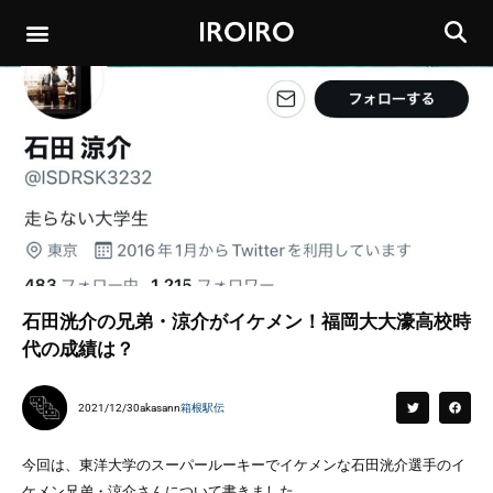
石田洸介の兄弟・涼介がイケメン！福岡大大濠高校時
代の成績は？
2021/12/30
akasann
箱根駅伝
今回は、東洋大学のスーパールーキーでイケメンな石田洸介選手のイ
ケメン兄弟・涼介さんについて書きました。