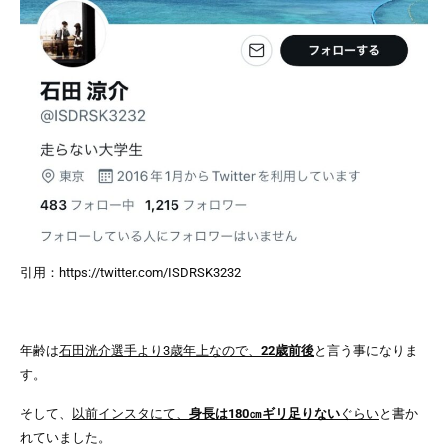
引用：https://twitter.com/ISDRSK3232
年齢は
石田洸介選手より3歳年上なので、
22歳前後
と言う事になりま
す。
そして、
以前インスタにて、
身長は180㎝ギリ足りない
ぐらい
と書か
れていました。