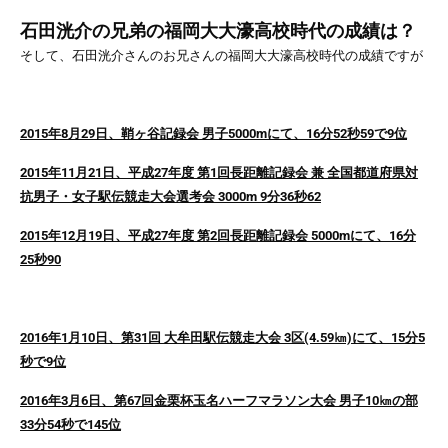
石田洸介の兄弟の福岡大大濠高校時代の成績は？
そして、石田洸介さんのお兄さんの福岡大大濠高校時代の成績ですが
2015年8月29日、鞘ヶ谷記録会 男子5000mにて、16分52秒59で9位
2015年11月21日、平成27年度 第1回長距離記録会 兼 全国都道府県対
抗男子・女子駅伝競走大会選考会 3000m 9分36秒62
2015年12月19日、平成27年度 第2回長距離記録会 5000mにて、16分
25秒90
2016年1月10日、第31回 大牟田駅伝競走大会 3区(4.59㎞)にて、15分5
秒で9位
2016年3月6日、第67回金栗杯玉名ハーフマラソン大会 男子10㎞の部
33分54秒で145位