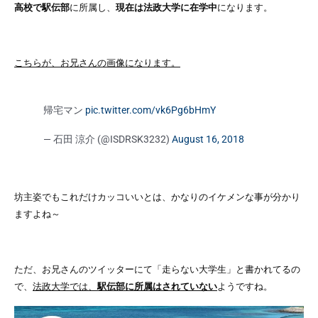
高校で駅伝部
に所属し、
現在は法政大学に在学中
になります。
こちらが、お兄さんの画像になります。
帰宅マン
pic.twitter.com/vk6Pg6bHmY
— 石田 涼介 (@ISDRSK3232)
August 16, 2018
坊主姿でもこれだけカッコいいとは、かなりのイケメンな事が分かり
ますよね～
ただ、
お兄さんのツイッターにて「走らない大学生」と書かれてる
の
で、
法政大学では、
駅伝部に所属はされていない
ようですね。