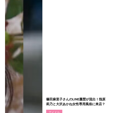
篠田麻里子さんのLINE履歴が流出！指原
莉乃と大沢あかね女性専用風俗に来店？
アイドル