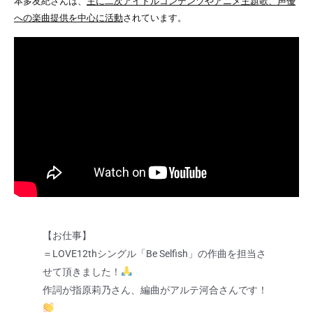
本多友紀さんは、
主に二次アイドルコンテンツやアニメ主題歌、声優
への楽曲提供を中心に活動
されています。
【お仕事】
＝LOVE12thシングル「Be Selfish」の作曲を担当さ
せて頂きました！
作詞が指原莉乃さん、編曲がアルテ河合さんです！