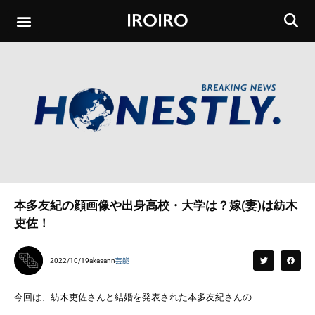
本多友紀の顔画像や出身高校・大学は？嫁(妻)は紡木
吏佐！
2022/10/19
akasann
芸能
今回は、紡木吏佐さんと結婚を発表された本多友紀さんの