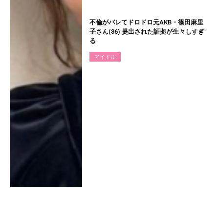
不倫がバレてドロドロ元AKB・篠田麻里
子さん(36) 提出された証拠が生々しすぎ
る
アイドル