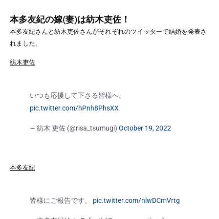
本多友紀の嫁(妻)は紡木吏佐！
本多友紀さんと紡木吏佐さんがそれぞれのツイッターで結婚を発表さ
れました。
紡木吏佐
いつも応援して下さる皆様へ。
pic.twitter.com/hPnh8PhsXX
— 紡木 吏佐 (@risa_tsumugi)
October 19, 2022
本多友紀
皆様にご報告です。
pic.twitter.com/nlwDCmVrtg