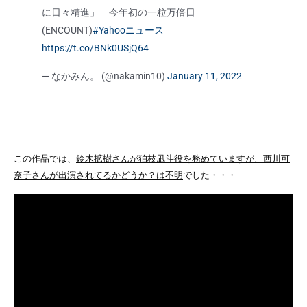
に日々精進」 今年初の一粒万倍日
(ENCOUNT)
#Yahooニュース
https://t.co/BNk0USjQ64
— なかみん。 (@nakamin10)
January 11, 2022
この作品では、
鈴木拡樹さんが狛枝凪斗役を務めていますが、西川可
奈子さんが出演されてるかどうか？は不明
でした・・・