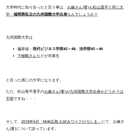
大学時代に知り合ったと言う事は、
お嫁さん(妻)も松山選手と同じ大
学・
福岡県私立の九州国際大学出身
なんでしょうか？
九州国際大学は
偏差値：
現代ビジネス学部42～48、法学部42～46
下柳剛さん
などが卒業生
と言った感じの大学になります。
ただ、松山竜平選手の
お嫁さん(妻)が九州国際大学出身かどうか？は
不明
ですね・・・
そして、
2018年6月「NHK広島 お好みワイドひろしま」
にて、お嫁さ
ん(妻)について語っています。