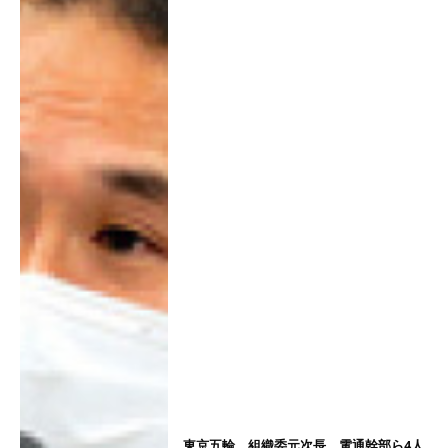
東京五輪 組織委元次長、電通幹部ら4人