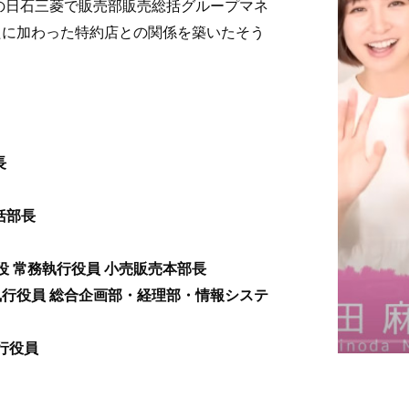
後の日石三菱で販売部販売総括グループマネ
たに加わった特約店との関係を築いた
そう
長
括部長
締役 常務執行役員 小売販売本部長
常務執行役員 総合企画部・経理部・情報システ
執行役員