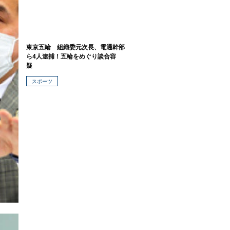
東京五輪 組織委元次長、電通幹部
ら4人逮捕！五輪をめぐり談合容
疑
スポーツ