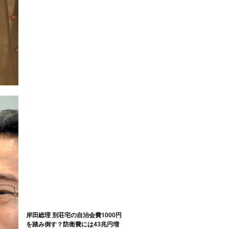
岸田総理 別荘宅の自治会費1000円
を踏み倒す？防衛費には43兆円増