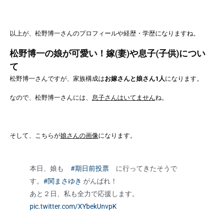
以上が、松野博一さんのプロフィールや経歴・学歴になりますね。
松野博一の娘が可愛い！嫁(妻)や息子(子供)につい
て
松野博一さんですが、家族構成は
お嫁さんと娘さん1人
になります。
なので、松野博一さんには、
息子さんはいてません
ね。
そして、こちらが
娘さんの画像
になります。
本日、娘も
#期日前投票
に行ってきたそうで
す。
#関まさゆき
がんばれ！
あと２日、私も全力で応援します。
pic.twitter.com/XYbekUnvpK