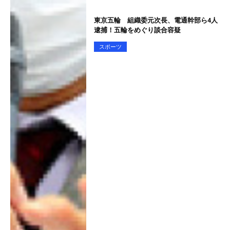
東京五輪 組織委元次長、電通幹部ら4人
逮捕！五輪をめぐり談合容疑
スポーツ