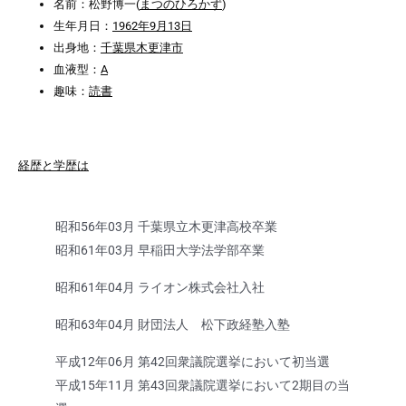
名前：松野博一(
まつのひろかず
)
生年月日：
1962年9月13日
出身地：
千葉県木更津市
血液型：
A
趣味：
読書
経歴と学歴は
昭和56年03月 千葉県立木更津高校卒業
昭和61年03月 早稲田大学法学部卒業
昭和61年04月 ライオン株式会社入社
昭和63年04月 財団法人 松下政経塾入塾
平成12年06月 第42回衆議院選挙において初当選
平成15年11月 第43回衆議院選挙において2期目の当