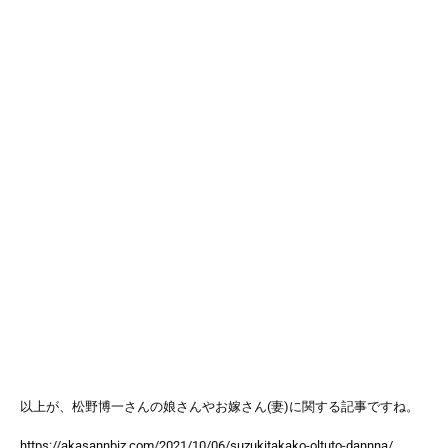
以上が、松野博一さんの娘さんやお嫁さん(妻)に関する記事ですね。
https://akasannbiz.com/2021/10/06/suzukitakako-oltuto-dannna/