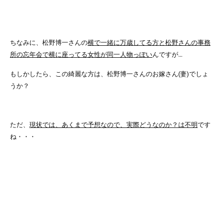
ちなみに、松野博一さんの
横で一緒に万歳してる方と松野さんの事務
所の忘年会で横に座ってる女性が同一人物っぽい
んですが…
もしかしたら、この綺麗な方は、松野博一さんのお嫁さん(妻)でしょ
うか？
ただ、
現状では、あくまで予想なので、実際どうなのか？は不明
です
ね・・・