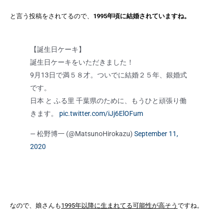
と言う投稿をされてるので、
1995年頃に結婚されていますね。
【誕生日ケーキ】
誕生日ケーキをいただきました！
9月13日で満５８才。ついでに結婚２５年、銀婚式
です。
日本 と ふる里 千葉県のために、もうひと頑張り働
きます。
pic.twitter.com/iJj6ElOFum
— 松野博一 (@MatsunoHirokazu)
September 11,
2020
なので、娘さんも
1995年以降に生まれてる可能性が高そう
ですね。