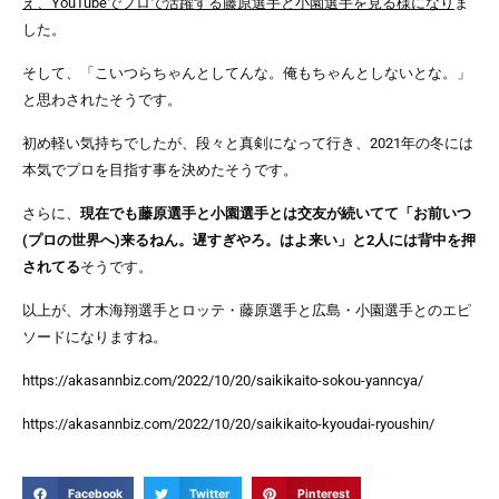
え、YouTubeでプロで活躍する藤原選手と小園選手を見る様になり
ま
した。
そして、
「こいつらちゃんとしてんな。俺もちゃんとしないとな。」
と思わされたそうです。
初め軽い気持ちでしたが、段々と真剣になって行き、2021年の冬には
本気でプロを目指す事を決めた
そうです。
さらに、
現在でも藤原選手と小園選手とは交友が続いてて「お前いつ
(プロの世界へ)来るねん。遅すぎやろ。はよ来い」と2人には背中を押
されてる
そうです。
以上が、才木海翔選手とロッテ・藤原選手と広島・小園選手とのエピ
ソードになりますね。
https://akasannbiz.com/2022/10/20/saikikaito-sokou-yanncya/
https://akasannbiz.com/2022/10/20/saikikaito-kyoudai-ryoushin/
Facebook
Twitter
Pinterest