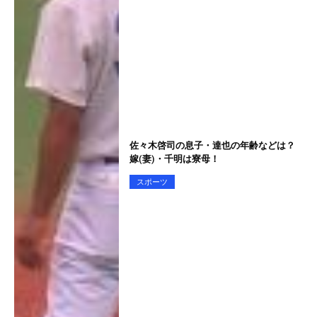
佐々木啓司の息子・達也の年齢などは？
嫁(妻)・千明は寮母！
スポーツ