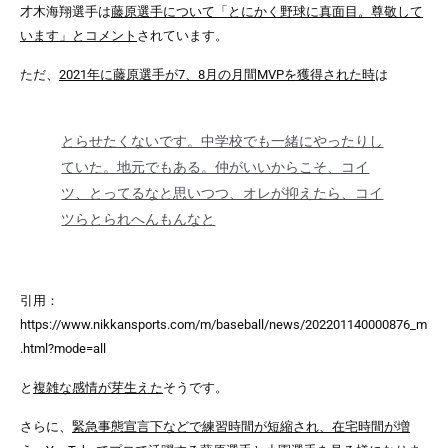
才木海翔選手は
藤原選手について「とにかく野球に真面目。尊敬して
います」とコメント
されています。
ただ、
2021年に藤原選手が7、8月の月間MVPを獲得された時
は
とらせたくないです。中学校でも一緒にやったりし
ていた。地元でもある。仲がいいからこそ、コイ
ツ、とってるなと思いつつ、オレが抑えたら、コイ
ツらとられへんもんなと
引用：
https://www.nikkansports.com/m/baseball/news/202201140000876_m
.html?mode=all
と
複雑な感情が芽生えた
そうです。
さらに、
緊急事態宣言下などで練習時間が短縮され、在宅時間が増