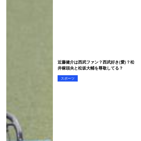
近藤健介は西武ファン？西武好き(愛)？松
井稼頭央と松坂大輔を尊敬してる？
スポーツ