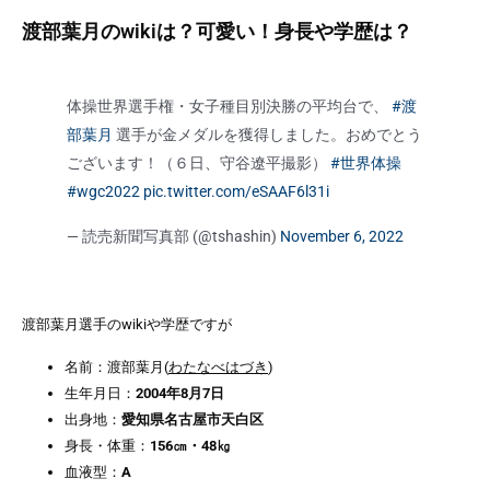
渡部葉月のwikiは？可愛い！身長や学歴は？
体操世界選手権・女子種目別決勝の平均台で、
#渡
部葉月
選手が金メダルを獲得しました。おめでとう
ございます！（６日、守谷遼平撮影）
#世界体操
#wgc2022
pic.twitter.com/eSAAF6l31i
— 読売新聞写真部 (@tshashin)
November 6, 2022
渡部葉月選手のwikiや学歴ですが
名前：渡部葉月(
わたなべはづき
)
生年月日：
2004年8月7日
出身地：
愛知県名古屋市天白区
身長・体重：
156㎝・48㎏
血液型：
A