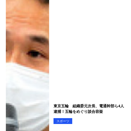
東京五輪 組織委元次長、電通幹部ら4人
逮捕！五輪をめぐり談合容疑
スポーツ