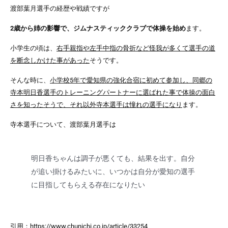
渡部葉月選手の経歴や戦績ですが
2歳から姉の影響で、ジムナスティッククラブで体操を始め
ます。
小学生の頃は、
右手親指や左手中指の骨折など怪我が多くて選手の道
を断念しかけた事があった
そうです。
そんな時に、
小学校5年で愛知県の強化合宿に初めて参加し、同郷の
寺本明日香選手のトレーニングパートナーに選ばれた事で体操の面白
さを知ったそうで、それ以外寺本選手は憧れの選手になり
ます。
寺本選手について、渡部葉月選手は
明日香ちゃんは調子が悪くても、結果を出す。自分
が追い掛けるみたいに、いつかは自分が愛知の選手
に目指してもらえる存在になりたい
引用：https://www.chunichi.co.jp/article/33254