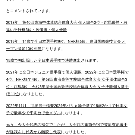
とコメントされています。
2018年、第40回東海中体連総合体育大会 個人総合2位・跳馬優勝・段
違い平行棒3位・床優勝・個人優勝
2019年、14歳で全日本選手権9位、NHK杯6位、豊田国際競技大会 オ
ープン参加10位相当
になります。
15歳で初出場した全日本選手権で決勝進出
されます。
2021年に全日本ジュニア選手権で個人優勝、2022年に全日本選手権で
4位、NHK杯で4位、第68回東海高等学校総合体育大会 女子団体総合3
位・跳馬3位、令和3年度全国高等学校総合体育大会 女子決勝個人選手
権 11位
になりました。
2022年11月、世界選手権兼2024年パリ五輪予選で18歳2か月で日本女
子で最年少で平均台で金メダル
になります。
元々、今大会代表の補欠でしたが、大会前の事前合宿で笠原有彩選手
が怪我をし代表から離脱し代表
になりました。