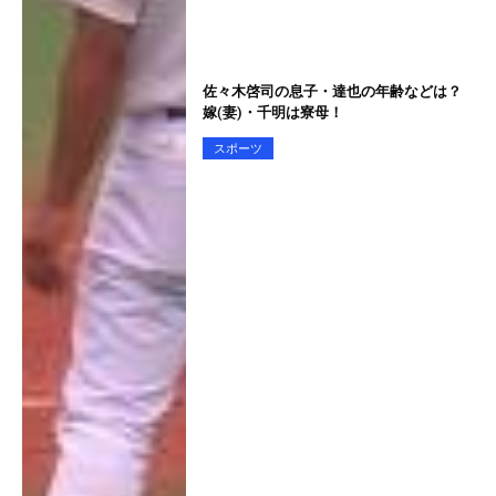
佐々木啓司の息子・達也の年齢などは？
嫁(妻)・千明は寮母！
スポーツ