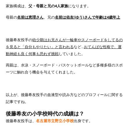
家族構成は、
父・母親と兄の4人家族
になります。
母親の
名前は恵理さん
、兄の
名前は佑友(ゆう)さんで年齢は4歳年上
後藤希友投手の
幼少期はお兄さんが一輪車やスノーボードをしてるの
を見ると「自分もやりたい」と言われる
など…
おてんばな性格で、運
動神経も良く何事も恐れず挑戦
していました。
両親は、水泳・スノーボード・バスケットボールなど多種多様のスポ
ーツに触れ合う機会を与えてくれました。
以上が、後藤希友投手の血液型や読み方などのプロフィールに関する
記事ですね。
後藤希友の小学校時代の成績は？
後藤希友投手は、
名古屋市立野立小学校
出身です。