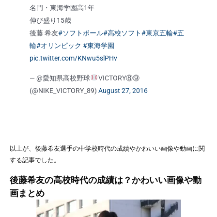
名門・東海学園高1年
伸び盛り15歳
後藤 希友
#ソフトボール
#高校ソフト
#東京五輪
#五
輪
#オリンピック
#東海学園
pic.twitter.com/KNwu5slPHv
— @愛知県高校野球
VICTORY⑧⑨
(@NIKE_VICTORY_89)
August 27, 2016
以上が、後藤希友選手の中学校時代の成績やかわいい画像や動画に関
する記事でした。
後藤希友の高校時代の成績は？かわいい画像や動
画まとめ