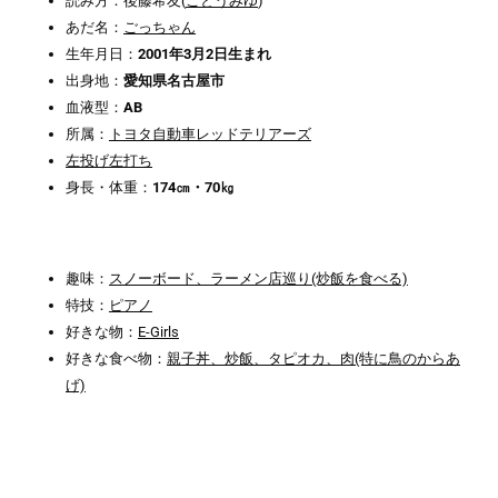
読み方：後藤希友(
ごとうみゆ
)
あだ名：
ごっちゃん
生年月日：
2001年3月2日生まれ
出身地：
愛知県名古屋市
血液型：
AB
所属：
トヨタ自動車レッドテリアーズ
左投げ左打ち
身長・体重：
174㎝・70㎏
趣味：
スノーボード、ラーメン店巡り(炒飯を食べる)
特技：
ピアノ
好きな物：
E-Girls
好きな食べ物：
親子丼、炒飯、タピオカ、肉(特に鳥のからあ
げ)