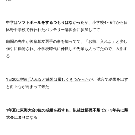
中学は
ソフトボールをするつもりはなかった
が、
小学校4～6年から日
比野中学校で行われたバッテリー講習会に参加
してて
顧問の先生が後藤希友選手の事を知ってて、「お前、入れよ」と少し
強引に勧誘され、小学校時代に仲良しの先輩も入ってたので、入部す
る
1日200球投げ込みなど練習は厳しくきつかった
が、試合で結果を出す
と向上心が高まって来た
1年夏に東海大会3位の成績を残すも、以後は部員不足で2・3年共に県
大会止まり
になる