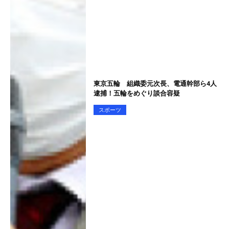
東京五輪 組織委元次長、電通幹部ら4人
逮捕！五輪をめぐり談合容疑
スポーツ