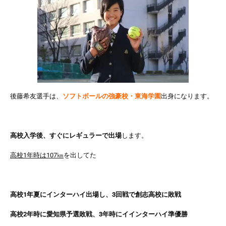
後藤希友選手は、
ソフトボールの強豪校・東海学園
出身になります。
高校入学後、すぐにレギュラーで出場
します。
高校1年時は107㎞
を出してた
高校1年夏にインターハイ出場し、3回戦で創志高校に敗戦
高校2年時に愛知県予選敗戦、3年時にイインターハイ準優勝