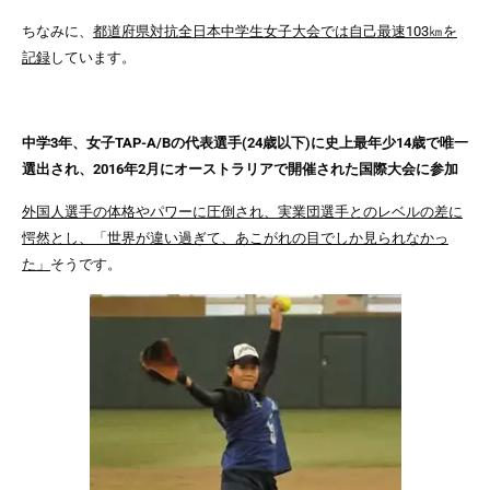
ちなみに、
都道府県対抗全日本中学生女子大会では自己最速103㎞を
記録
しています。
中学3年、女子TAP-A/Bの代表選手(24歳以下)に史上最年少14歳で唯一
選出され、2016年2月にオーストラリアで開催された国際大会に参加
外国人選手の体格やパワーに圧倒され、実業団選手とのレベルの差に
愕然とし、「世界が違い過ぎて、あこがれの目でしか見られなかっ
た」
そうです。