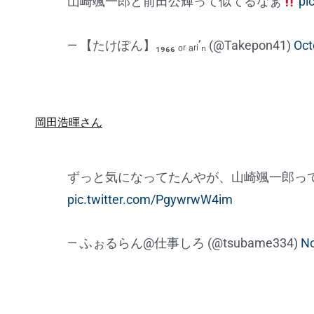
山崎颯一郎と前田公輝って似てるなぁ
pi
— 【たけぽん】₁₉₆₆ ₒᵣ ₐᵣᵢ’ₙ (@Takepon41)
Oct
岡田浩暉さん
ずっと気になってたんやが、山崎颯一郎っ
pic.twitter.com/PgywrwW4im
— ふぉるらん@仕事しろ (@tsubame334)
No