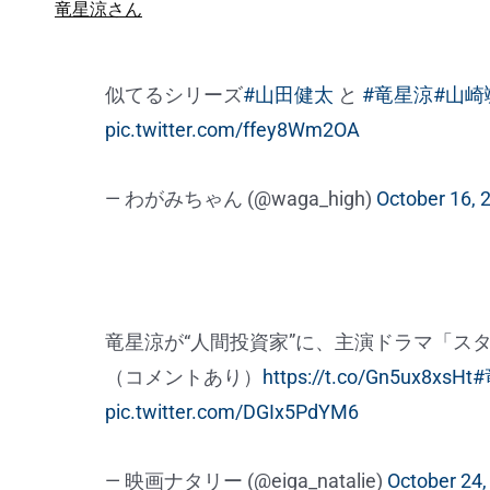
竜星涼さん
似てるシリーズ
#山田健太
と
#竜星涼
#山崎
pic.twitter.com/ffey8Wm2OA
— わがみちゃん (@waga_high)
October 16, 
竜星涼が“人間投資家”に、主演ドラマ「ス
（コメントあり）
https://t.co/Gn5ux8xsHt
pic.twitter.com/DGIx5PdYM6
— 映画ナタリー (@eiga_natalie)
October 24,