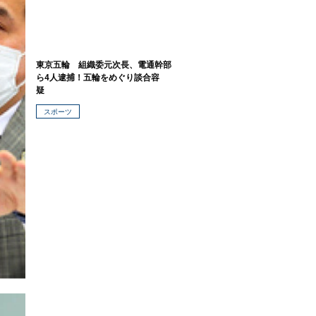
東京五輪 組織委元次長、電通幹部
ら4人逮捕！五輪をめぐり談合容
疑
スポーツ