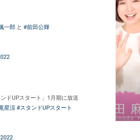
颯一郎
と
#前田公輝
2022
タンドUPスタート」1月期に放送
#竜星涼
#スタンドUPスタート
 2022