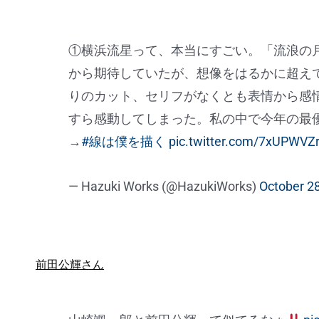
①横浜流星って、本当にすごい。「流浪の
から期待していたが、想像をはるかに超え
りのカット、セリフがなくとも表情から感
すら感動してしまった。私の中で今年の最
→
#線は僕を描く
pic.twitter.com/7xUPWVZ
— Hazuki Works (@HazukiWorks)
October 2
前田公輝さん