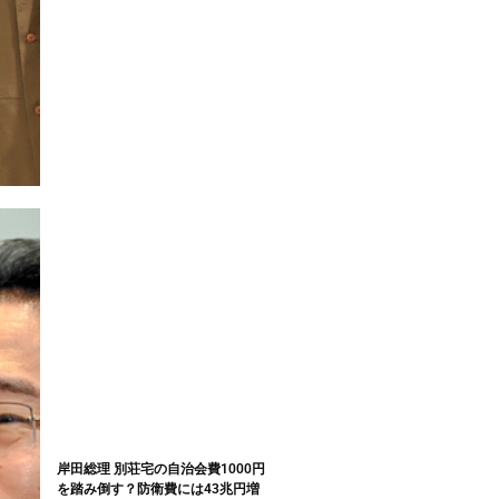
岸田総理 別荘宅の自治会費1000円
を踏み倒す？防衛費には43兆円増