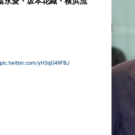
冨永愛・坂本花織・横浜流
…
pic.twitter.com/yH3qG49FBJ