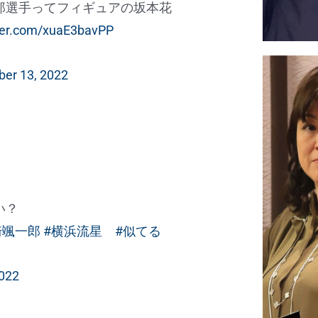
郎選手ってフィギュアの坂本花
tter.com/xuaE3bavPP
ber 13, 2022
い？
崎颯一郎
#横浜流星
#似てる
2022