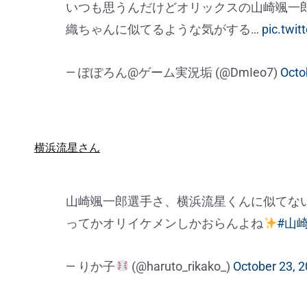
いつも思うんだけどオリックスの山崎颯一
織ちゃんに似てるような気がする…
pic.twi
— ぽぽろん@ゲーム実況垢 (@DmIeo7)
Octo
横浜流星さん
山崎颯一郎選手さ、横浜流星くんに似てな
ってかオリイケメンしかおらんよね
#山
— りか子
(@haruto_rikako_)
October 23, 